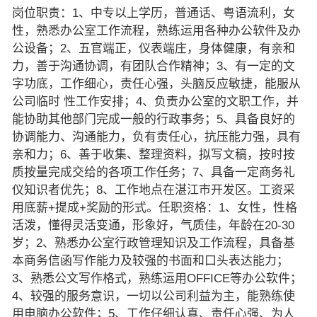
岗位职责：1、中专以上学历，普通话、粤语流利，女
性，熟悉办公室工作流程，熟练运用各种办公软件及办
公设备；2、五官端正，仪表端庄，身体健康，有亲和
力，善于沟通协调，有团队合作精神；3、有一定的文
字功底，工作细心，责任心强，头脑反应敏捷，能服从
公司临时 性工作安排；4、负责办公室的文职工作，并
能协助其他部门完成一般的行政事务；5、具备良好的
协调能力、沟通能力，负有责任心，抗压能力强，具有
亲和力；6、善于收集、整理资料，拟写文稿，按时按
质按量完成交给的各项工作任务；7、具备一定商务礼
仪知识者优先；8、工作地点在湛江市开发区。工资采
用底薪+提成+奖励的形式。任职资格：1、女性，性格
活泼，懂得灵活变通，形象好，气质佳，年龄在20-30
岁；2、熟悉办公室行政管理知识及工作流程，具备基
本商务信函写作能力及较强的书面和口头表达能力；
3、熟悉公文写作格式，熟练运用OFFICE等办公软件；
4、较强的服务意识，一切以公司利益为主，能熟练使
用电脑办公软件；5、工作仔细认真、责任心强、为人