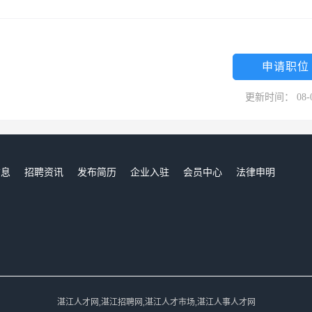
申请职位
更新时间： 08-
信息
招聘资讯
发布简历
企业入驻
会员中心
法律申明
们
湛江人才网,湛江招聘网,湛江人才市场,湛江人事人才网