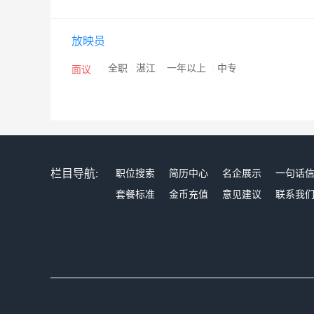
放映员
/
全职
/
湛江
/
一年以上
/
中专
面议
栏目导航:
职位搜索
简历中心
名企展示
一句话
套餐标准
金币充值
意见建议
联系我